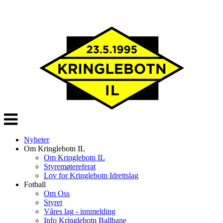
Veksle
navigasjon
Nyheter
Om Kringlebotn IL
Om Kringlebotn IL
Styremøtereferat
Lov for Kringlebotn Idrettslag
Fotball
Om Oss
Styret
Våres lag - innmelding
Info Kringlebotn Ballbane