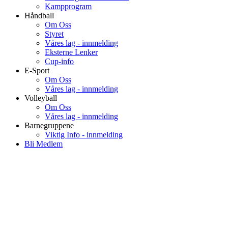
Kampprogram
Håndball
Om Oss
Styret
Våres lag - innmelding
Eksterne Lenker
Cup-info
E-Sport
Om Oss
Våres lag - innmelding
Volleyball
Om Oss
Våres lag - innmelding
Barnegruppene
Viktig Info - innmelding
Bli Medlem