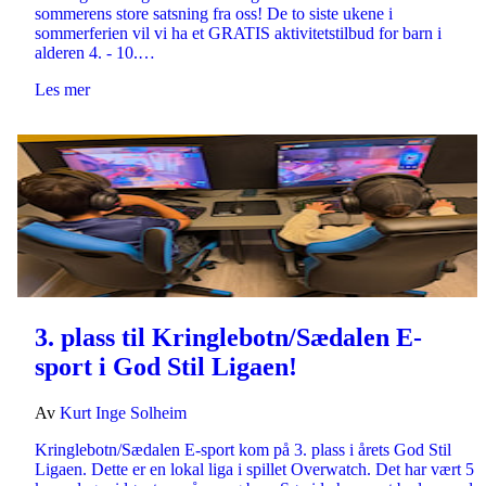
sommerens store satsning fra oss! De to siste ukene i
sommerferien vil vi ha et GRATIS aktivitetstilbud for barn i
alderen 4. - 10.…
Les mer
3. plass til Kringlebotn/Sædalen E-
sport i God Stil Ligaen!
Av
Kurt Inge Solheim
Kringlebotn/Sædalen E-sport kom på 3. plass i årets God Stil
Ligaen. Dette er en lokal liga i spillet Overwatch. Det har vært 5