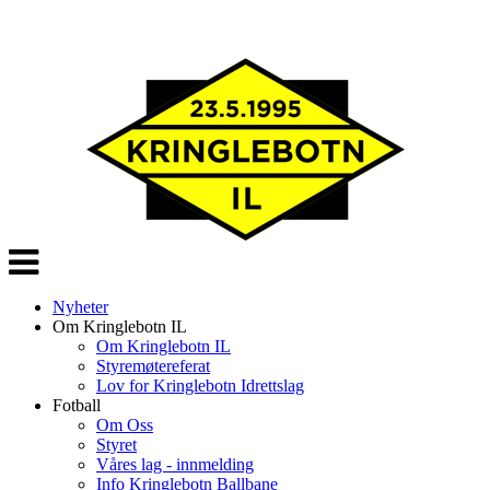
Veksle
navigasjon
Nyheter
Om Kringlebotn IL
Om Kringlebotn IL
Styremøtereferat
Lov for Kringlebotn Idrettslag
Fotball
Om Oss
Styret
Våres lag - innmelding
Info Kringlebotn Ballbane