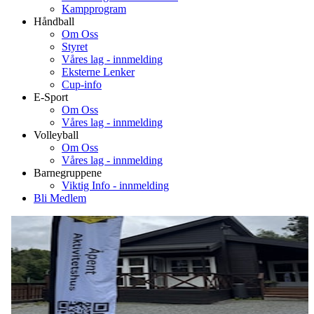
Kampprogram
Håndball
Om Oss
Styret
Våres lag - innmelding
Eksterne Lenker
Cup-info
E-Sport
Om Oss
Våres lag - innmelding
Volleyball
Om Oss
Våres lag - innmelding
Barnegruppene
Viktig Info - innmelding
Bli Medlem