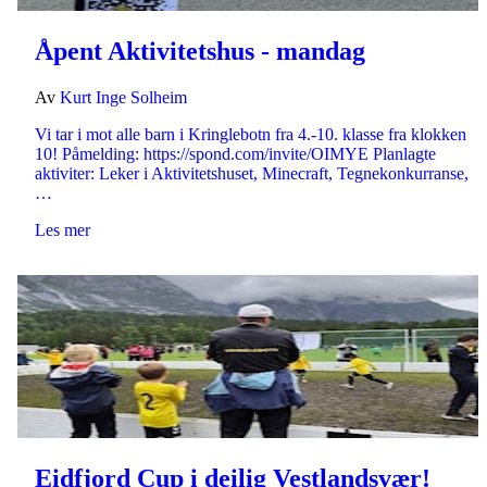
Åpent Aktivitetshus - mandag
Av
Kurt Inge Solheim
Vi tar i mot alle barn i Kringlebotn fra 4.-10. klasse fra klokken
10! Påmelding: https://spond.com/invite/OIMYE Planlagte
aktiviter: Leker i Aktivitetshuset, Minecraft, Tegnekonkurranse,
…
Les mer
Eidfjord Cup i deilig Vestlandsvær!