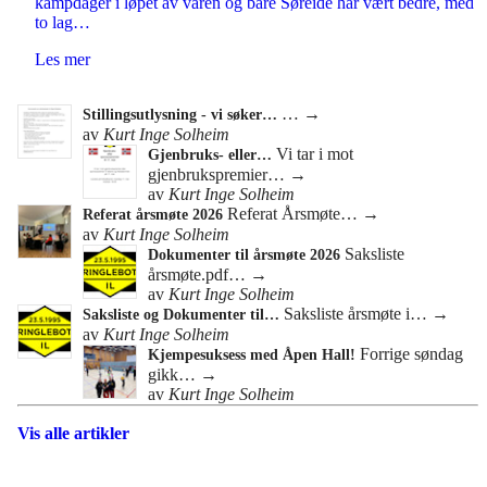
kampdager i løpet av våren og bare Søreide har vært bedre, med
to lag…
Les mer
…
→
Stillingsutlysning - vi søker…
av
Kurt Inge Solheim
Vi tar i mot
Gjenbruks- eller…
gjenbrukspremier…
→
av
Kurt Inge Solheim
Referat Årsmøte…
→
Referat årsmøte 2026
av
Kurt Inge Solheim
Saksliste
Dokumenter til årsmøte 2026
årsmøte.pdf…
→
av
Kurt Inge Solheim
Saksliste årsmøte i…
→
Saksliste og Dokumenter til…
av
Kurt Inge Solheim
Forrige søndag
Kjempesuksess med Åpen Hall!
gikk…
→
av
Kurt Inge Solheim
Vis alle artikler