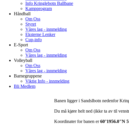
Info Kringlebotn Ballbane
Kampprogram
Håndball
Om Oss
Styret
Våres lag - innmelding
Eksterne Lenker
Cup-info
E-Sport
Om Oss
Våres lag - innmelding
Volleyball
Om Oss
Våres lag - innmelding
Barnegruppene
Viktig Info - innmelding
Bli Medlem
Banen ligger i Sandslbotn nedenfor Krin
Du må kjøre helt ned (ikke ta av til vens
Koordinater for banen er
60
°
1956.0"N 5