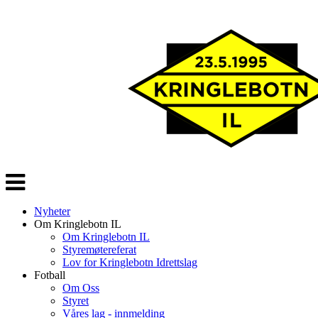
Veksle
navigasjon
Nyheter
Om Kringlebotn IL
Om Kringlebotn IL
Styremøtereferat
Lov for Kringlebotn Idrettslag
Fotball
Om Oss
Styret
Våres lag - innmelding