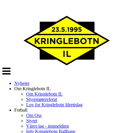
Veksle
navigasjon
Nyheter
Om Kringlebotn IL
Om Kringlebotn IL
Styremøtereferat
Lov for Kringlebotn Idrettslag
Fotball
Om Oss
Styret
Våres lag - innmelding
Info Kringlebotn Ballbane