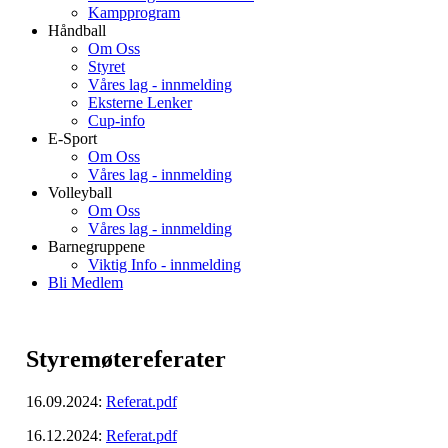
Kampprogram
Håndball
Om Oss
Styret
Våres lag - innmelding
Eksterne Lenker
Cup-info
E-Sport
Om Oss
Våres lag - innmelding
Volleyball
Om Oss
Våres lag - innmelding
Barnegruppene
Viktig Info - innmelding
Bli Medlem
Styremøtereferater
16.09.2024:
Referat.pdf
16.12.2024:
Referat.pdf