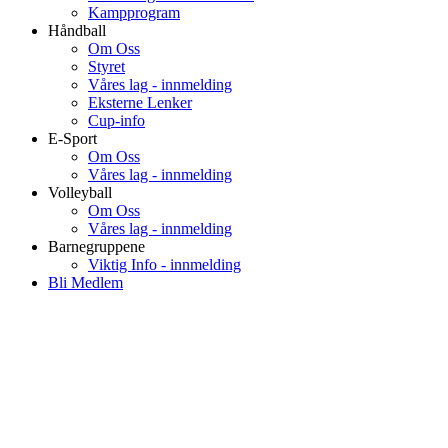
Kampprogram
Håndball
Om Oss
Styret
Våres lag - innmelding
Eksterne Lenker
Cup-info
E-Sport
Om Oss
Våres lag - innmelding
Volleyball
Om Oss
Våres lag - innmelding
Barnegruppene
Viktig Info - innmelding
Bli Medlem