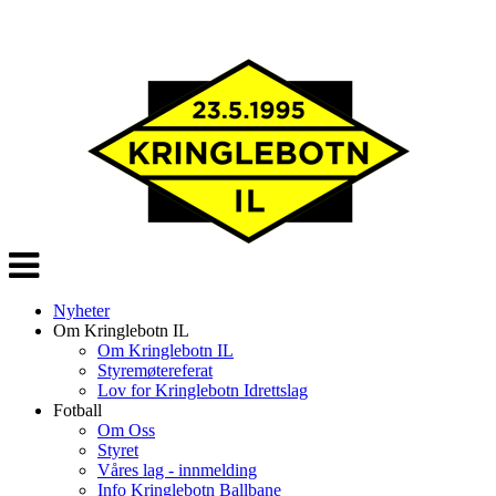
Veksle
navigasjon
Nyheter
Om Kringlebotn IL
Om Kringlebotn IL
Styremøtereferat
Lov for Kringlebotn Idrettslag
Fotball
Om Oss
Styret
Våres lag - innmelding
Info Kringlebotn Ballbane