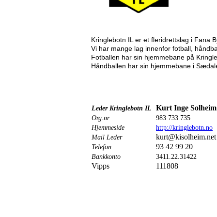
Kringlebotn IL er et fleridrettslag i Fana 
Vi har mange lag innenfor fotball, håndball
Fotballen har sin hjemmebane på Kringle
Håndballen har sin hjemmebane i Sædalen 
Kurt Inge Solheim
Leder Kringlebotn IL
Org.nr
983 733 735
Hjemmeside
http://kringlebotn.no
kurt@kisolheim.net
Mail Leder
93 42 99 20
Telefon
Bankkonto
3411.22.31422
Vipps
111808