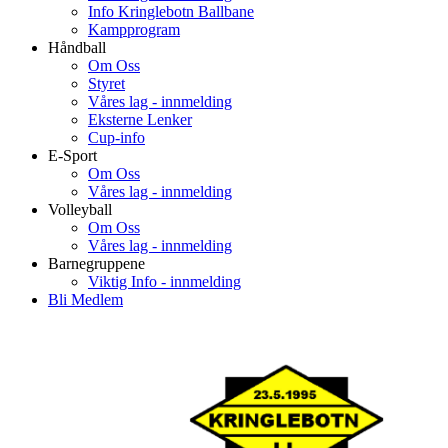
Info Kringlebotn Ballbane
Kampprogram
Håndball
Om Oss
Styret
Våres lag - innmelding
Eksterne Lenker
Cup-info
E-Sport
Om Oss
Våres lag - innmelding
Volleyball
Om Oss
Våres lag - innmelding
Barnegruppene
Viktig Info - innmelding
Bli Medlem