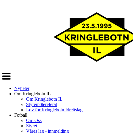
Veksle
navigasjon
Nyheter
Om Kringlebotn IL
Om Kringlebotn IL
Styremøtereferat
Lov for Kringlebotn Idrettslag
Fotball
Om Oss
Styret
Våres lag - innmelding