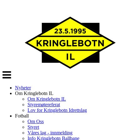
Veksle
navigasjon
Nyheter
Om Kringlebotn IL
Om Kringlebotn IL
Styremøtereferat
Lov for Kringlebotn Idrettslag
Fotball
Om Oss
Styret
Våres lag - innmelding
Info Kringlebotn Ballbane