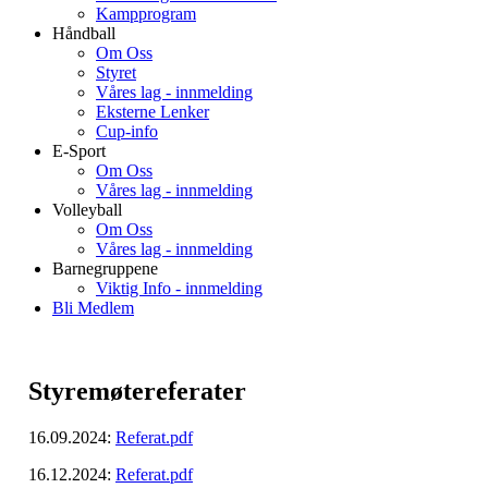
Kampprogram
Håndball
Om Oss
Styret
Våres lag - innmelding
Eksterne Lenker
Cup-info
E-Sport
Om Oss
Våres lag - innmelding
Volleyball
Om Oss
Våres lag - innmelding
Barnegruppene
Viktig Info - innmelding
Bli Medlem
Styremøtereferater
16.09.2024:
Referat.pdf
16.12.2024:
Referat.pdf