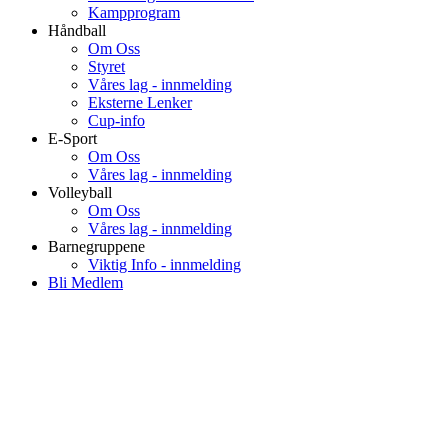
Kampprogram
Håndball
Om Oss
Styret
Våres lag - innmelding
Eksterne Lenker
Cup-info
E-Sport
Om Oss
Våres lag - innmelding
Volleyball
Om Oss
Våres lag - innmelding
Barnegruppene
Viktig Info - innmelding
Bli Medlem