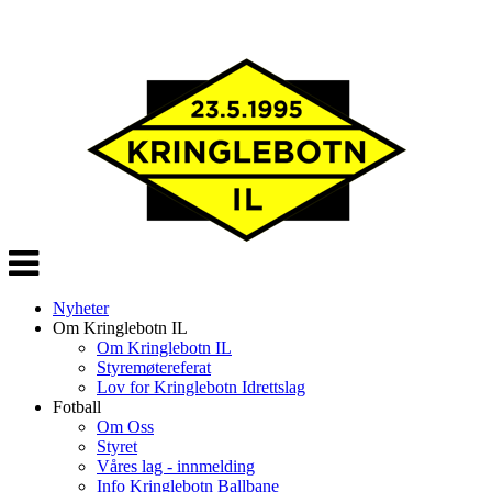
Veksle
navigasjon
Nyheter
Om Kringlebotn IL
Om Kringlebotn IL
Styremøtereferat
Lov for Kringlebotn Idrettslag
Fotball
Om Oss
Styret
Våres lag - innmelding
Info Kringlebotn Ballbane