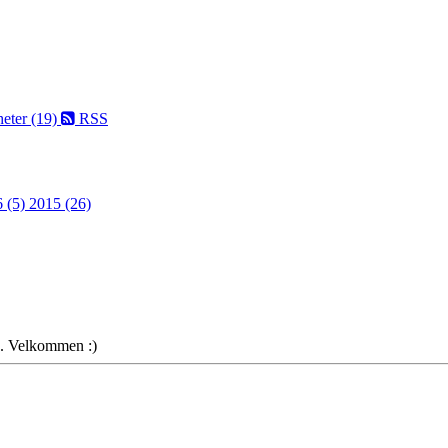
eter (19)
RSS
 (5)
2015 (26)
e. Velkommen :)