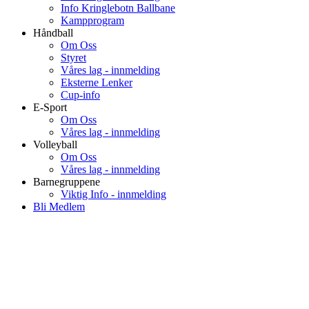
Info Kringlebotn Ballbane
Kampprogram
Håndball
Om Oss
Styret
Våres lag - innmelding
Eksterne Lenker
Cup-info
E-Sport
Om Oss
Våres lag - innmelding
Volleyball
Om Oss
Våres lag - innmelding
Barnegruppene
Viktig Info - innmelding
Bli Medlem