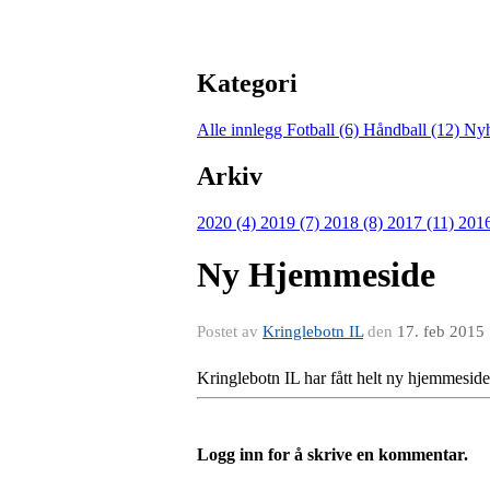
Kategori
Alle innlegg
Fotball (6)
Håndball (12)
Nyh
Arkiv
2020 (4)
2019 (7)
2018 (8)
2017 (11)
2016
Ny Hjemmeside
Postet av
Kringlebotn IL
den
17. feb 2015
Kringlebotn IL har fått helt ny hjemmesid
Logg inn for å skrive en kommentar.