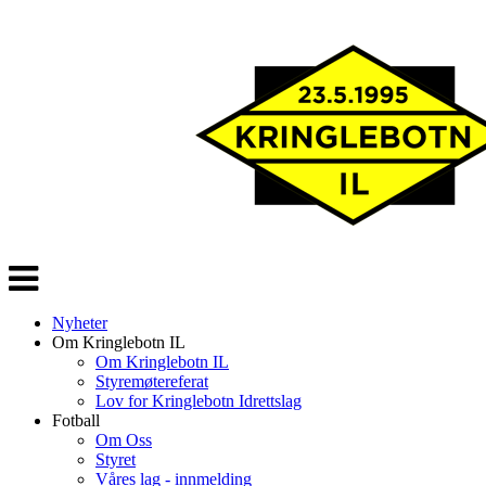
Veksle
navigasjon
Nyheter
Om Kringlebotn IL
Om Kringlebotn IL
Styremøtereferat
Lov for Kringlebotn Idrettslag
Fotball
Om Oss
Styret
Våres lag - innmelding