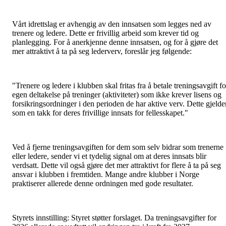
Vårt idrettslag er avhengig av den innsatsen som legges ned av
trenere og ledere. Dette er frivillig arbeid som krever tid og
planlegging. For å anerkjenne denne innsatsen, og for å gjøre det
mer attraktivt å ta på seg lederverv, foreslår jeg følgende:
"Trenere og ledere i klubben skal fritas fra å betale treningsavgift fo
egen deltakelse på treninger (aktiviteter) som ikke krever lisens og
forsikringsordninger i den perioden de har aktive verv. Dette gjelde
som en takk for deres frivillige innsats for fellesskapet."
Ved å fjerne treningsavgiften for dem som selv bidrar som trenerne
eller ledere, sender vi et tydelig signal om at deres innsats blir
verdsatt. Dette vil også gjøre det mer attraktivt for flere å ta på seg
ansvar i klubben i fremtiden. Mange andre klubber i Norge
praktiserer allerede denne ordningen med gode resultater.
Styrets innstilling: Styret støtter forslaget. Da treningsavgifter for