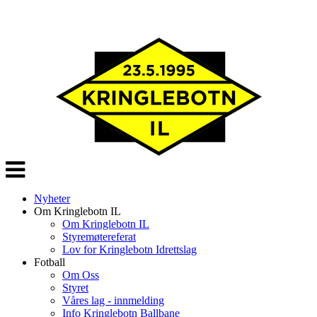
Veksle
navigasjon
Nyheter
Om Kringlebotn IL
Om Kringlebotn IL
Styremøtereferat
Lov for Kringlebotn Idrettslag
Fotball
Om Oss
Styret
Våres lag - innmelding
Info Kringlebotn Ballbane