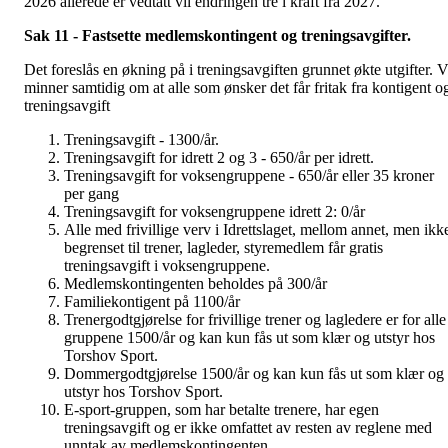
2026 allerede er vedtatt vil endringen tre i kraft fra 2027.
Sak 11 - Fastsette medlemskontingent og treningsavgifter.
Det foreslås en økning på i treningsavgiften grunnet økte utgifter. V
minner samtidig om at alle som ønsker det får fritak fra kontigent o
treningsavgift
Treningsavgift - 1300/år.
Treningsavgift for idrett 2 og 3 - 650/år per idrett.
Treningsavgift for voksengruppene - 650/år eller 35 kroner
per gang
Treningsavgift for voksengruppene idrett 2: 0/år
Alle med frivillige verv i Idrettslaget, mellom annet, men ikk
begrenset til trener, lagleder, styremedlem får gratis
treningsavgift i voksengruppene.
Medlemskontingenten beholdes på 300/år
Familiekontigent på 1100/år
Trenergodtgjørelse for frivillige trener og lagledere er for alle
gruppene 1500/år og kan kun fås ut som klær og utstyr hos
Torshov Sport.
Dommergodtgjørelse 1500/år og kan kun fås ut som klær og
utstyr hos Torshov Sport.
E-sport-gruppen, som har betalte trenere, har egen
treningsavgift og er ikke omfattet av resten av reglene med
unntak av medlemskontingenten.