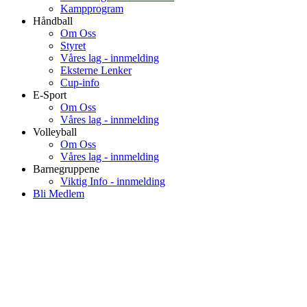
Kampprogram
Håndball
Om Oss
Styret
Våres lag - innmelding
Eksterne Lenker
Cup-info
E-Sport
Om Oss
Våres lag - innmelding
Volleyball
Om Oss
Våres lag - innmelding
Barnegruppene
Viktig Info - innmelding
Bli Medlem