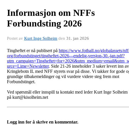
Informasjon om NFFs
Forbundsting 2026
Postet av
Kurt Inge Solheim
den
31. jan 2026
Tingheftet er nå publisert på
https://www.fotball.no/globalassets/nff
org/forbundstinget/tingheftet-2026---endelig-versjon-30.-jan.pdf?
utm_campaign=Tingheftet+for+2026&utm_medium=email&utm_s
urce=Lime+Newsletter
. Side 21-26 inneholder 3 saker levert inn av
Kringlebotn IL med NFF styrets svar på disse. Vi takker for gode o
grundige tilbakemeldinger og vil vurdere videre steg frem mot
Forbundstinget.
Ved spørsmål eller innspill ta kontakt med leder Kurt Inge Solheim
på kurt@kisolheim.net
Logg inn for å skrive en kommentar.