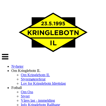
Veksle
navigasjon
Nyheter
Om Kringlebotn IL
Om Kringlebotn IL
Styremøtereferat
Lov for Kringlebotn Idrettslag
Fotball
Om Oss
Styret
Våres lag - innmelding
Info Kringlebotn Ballbane