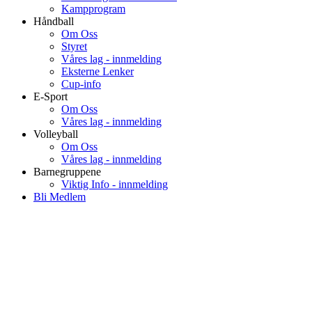
Kampprogram
Håndball
Om Oss
Styret
Våres lag - innmelding
Eksterne Lenker
Cup-info
E-Sport
Om Oss
Våres lag - innmelding
Volleyball
Om Oss
Våres lag - innmelding
Barnegruppene
Viktig Info - innmelding
Bli Medlem