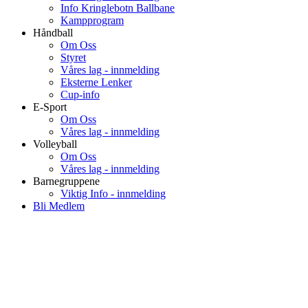
Info Kringlebotn Ballbane
Kampprogram
Håndball
Om Oss
Styret
Våres lag - innmelding
Eksterne Lenker
Cup-info
E-Sport
Om Oss
Våres lag - innmelding
Volleyball
Om Oss
Våres lag - innmelding
Barnegruppene
Viktig Info - innmelding
Bli Medlem