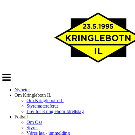
Veksle
navigasjon
Nyheter
Om Kringlebotn IL
Om Kringlebotn IL
Styremøtereferat
Lov for Kringlebotn Idrettslag
Fotball
Om Oss
Styret
Våres lag - innmelding