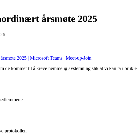
raordinært årsmøte 2025
026
 årsmøte 2025 | Microsoft Teams | Meet-up-Join
 de kommer til å kreve hemmelig avstemning slik at vi kan ta i bruk et
 medlemmene
ve protokollen