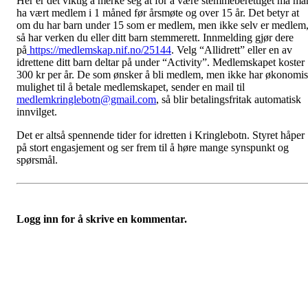
Her er det viktig å merke seg at for å være stemmeberettiget må ma
ha vært medlem i 1 måned før årsmøte og over 15 år. Det betyr at
om du har barn under 15 som er medlem, men ikke selv er medlem
så har verken du eller ditt barn stemmerett. Innmelding gjør dere
på
https://medlemskap.nif.no/25144
. Velg “Allidrett” eller en av
idrettene ditt barn deltar på under “Activity”. Medlemskapet koster
300 kr per år. De som ønsker å bli medlem, men ikke har økonomi
mulighet til å betale medlemskapet, sender en mail til
medlemkringlebotn@gmail.com
, så blir betalingsfritak automatisk
innvilget.
Det er altså spennende tider for idretten i Kringlebotn. Styret håper
på stort engasjement og ser frem til å høre mange synspunkt og
spørsmål.
Logg inn for å skrive en kommentar.