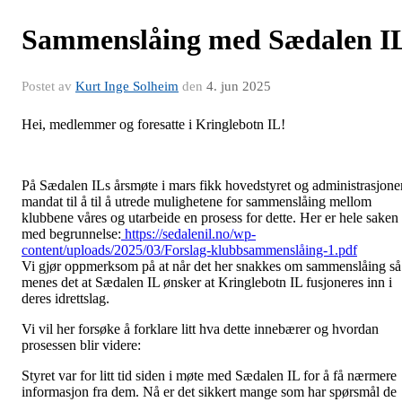
Sammenslåing med Sædalen I
Postet av
Kurt Inge Solheim
den
4. jun 2025
Hei, medlemmer og foresatte i Kringlebotn IL!
På Sædalen ILs årsmøte i mars fikk hovedstyret og administrasjone
mandat til å til å utrede mulighetene for sammenslåing mellom
klubbene våres og utarbeide en prosess for dette. Her er hele saken
med begrunnelse:
https://sedalenil.no/wp-
content/uploads/2025/03/Forslag-klubbsammenslåing-1.pdf
Vi gjør oppmerksom på at når det her snakkes om sammenslåing så
menes det at Sædalen IL ønsker at Kringlebotn IL fusjoneres inn i
deres idrettslag.
Vi vil her forsøke å forklare litt hva dette innebærer og hvordan
prosessen blir videre:
Styret var for litt tid siden i møte med Sædalen IL for å få nærmere
informasjon fra dem. Nå er det sikkert mange som har spørsmål de