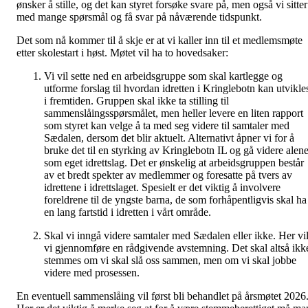
ønsker å stille, og det kan styret forsøke svare på, men også vi sitter
med mange spørsmål og få svar på nåværende tidspunkt.
Det som nå kommer til å skje er at vi kaller inn til et medlemsmøte
etter skolestart i høst. Møtet vil ha to hovedsaker:
Vi vil sette ned en arbeidsgruppe som skal kartlegge og
utforme forslag til hvordan idretten i Kringlebotn kan utvikle
i fremtiden. Gruppen skal ikke ta stilling til
sammenslåingsspørsmålet, men heller levere en liten rapport
som styret kan velge å ta med seg videre til samtaler med
Sædalen, dersom det blir aktuelt. Alternativt åpner vi for å
bruke det til en styrking av Kringlebotn IL og gå videre alen
som eget idrettslag. Det er ønskelig at arbeidsgruppen består
av et bredt spekter av medlemmer og foresatte på tvers av
idrettene i idrettslaget. Spesielt er det viktig å involvere
foreldrene til de yngste barna, de som forhåpentligvis skal ha
en lang fartstid i idretten i vårt område.
Skal vi inngå videre samtaler med Sædalen eller ikke. Her vi
vi gjennomføre en rådgivende avstemning. Det skal altså ikk
stemmes om vi skal slå oss sammen, men om vi skal jobbe
videre med prosessen.
En eventuell sammenslåing vil først bli behandlet på årsmøtet 2026