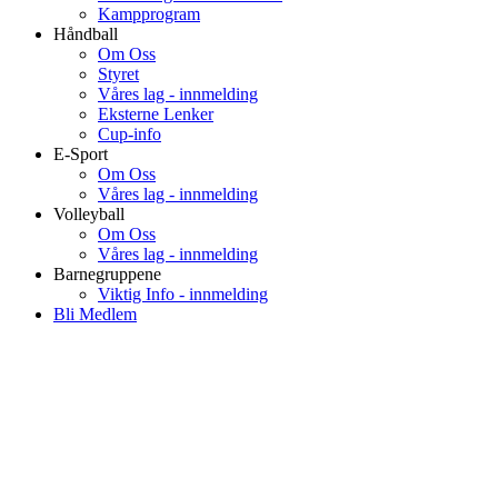
Kampprogram
Håndball
Om Oss
Styret
Våres lag - innmelding
Eksterne Lenker
Cup-info
E-Sport
Om Oss
Våres lag - innmelding
Volleyball
Om Oss
Våres lag - innmelding
Barnegruppene
Viktig Info - innmelding
Bli Medlem