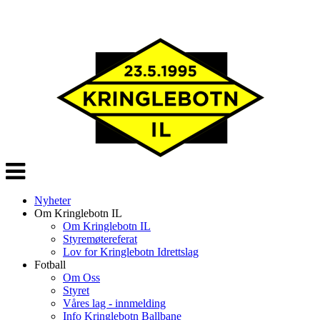
Veksle
navigasjon
Nyheter
Om Kringlebotn IL
Om Kringlebotn IL
Styremøtereferat
Lov for Kringlebotn Idrettslag
Fotball
Om Oss
Styret
Våres lag - innmelding
Info Kringlebotn Ballbane