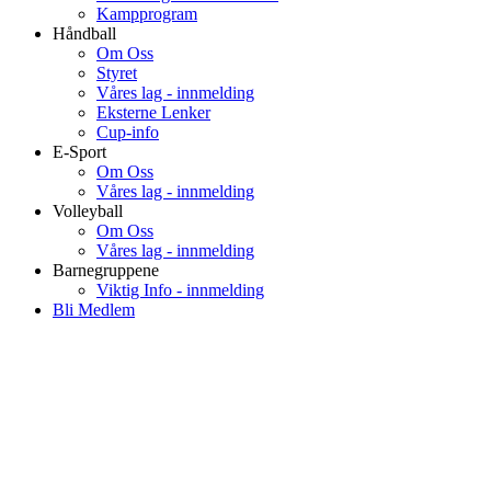
Kampprogram
Håndball
Om Oss
Styret
Våres lag - innmelding
Eksterne Lenker
Cup-info
E-Sport
Om Oss
Våres lag - innmelding
Volleyball
Om Oss
Våres lag - innmelding
Barnegruppene
Viktig Info - innmelding
Bli Medlem