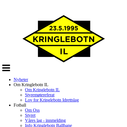
Veksle
navigasjon
Nyheter
Om Kringlebotn IL
Om Kringlebotn IL
Styremøtereferat
Lov for Kringlebotn Idrettslag
Fotball
Om Oss
Styret
Våres lag - innmelding
Info Kringlebotn Ballbane