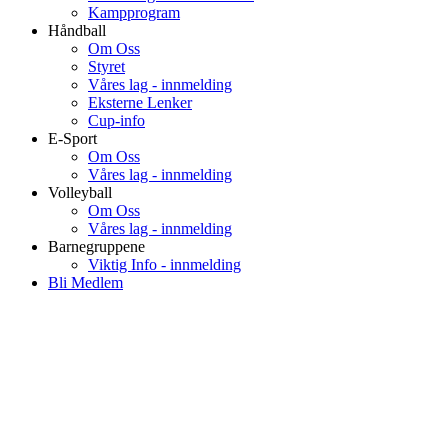
Kampprogram
Håndball
Om Oss
Styret
Våres lag - innmelding
Eksterne Lenker
Cup-info
E-Sport
Om Oss
Våres lag - innmelding
Volleyball
Om Oss
Våres lag - innmelding
Barnegruppene
Viktig Info - innmelding
Bli Medlem