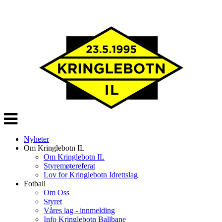
Veksle
navigasjon
Nyheter
Om Kringlebotn IL
Om Kringlebotn IL
Styremøtereferat
Lov for Kringlebotn Idrettslag
Fotball
Om Oss
Styret
Våres lag - innmelding
Info Kringlebotn Ballbane