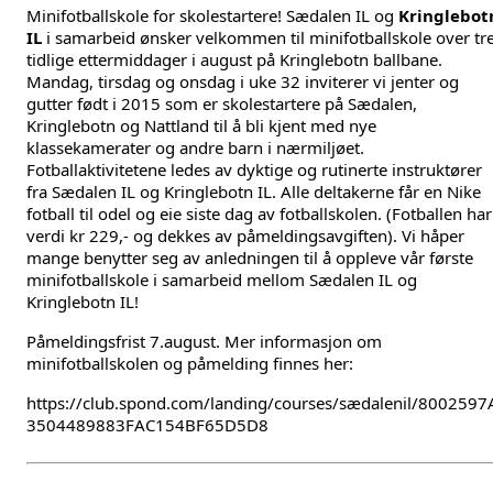
Minifotballskole for skolestartere! Sædalen IL og
Kringlebot
IL
i samarbeid ønsker velkommen til minifotballskole over tr
tidlige ettermiddager i august på Kringlebotn ballbane.
Mandag, tirsdag og onsdag i uke 32 inviterer vi jenter og
gutter født i 2015 som er skolestartere på Sædalen,
Kringlebotn og Nattland til å bli kjent med nye
klassekamerater og andre barn i nærmiljøet.
Fotballaktivitetene ledes av dyktige og rutinerte instruktører
fra Sædalen IL og Kringlebotn IL. Alle deltakerne får en Nike
fotball til odel og eie siste dag av fotballskolen. (Fotballen har
verdi kr 229,- og dekkes av påmeldingsavgiften). Vi håper
mange benytter seg av anledningen til å oppleve vår første
minifotballskole i samarbeid mellom Sædalen IL og
Kringlebotn IL!
Påmeldingsfrist 7.august. Mer informasjon om
minifotballskolen og påmelding finnes her:
https://club.spond.com/landing/courses/sædalenil/8002597
3504489883FAC154BF65D5D8