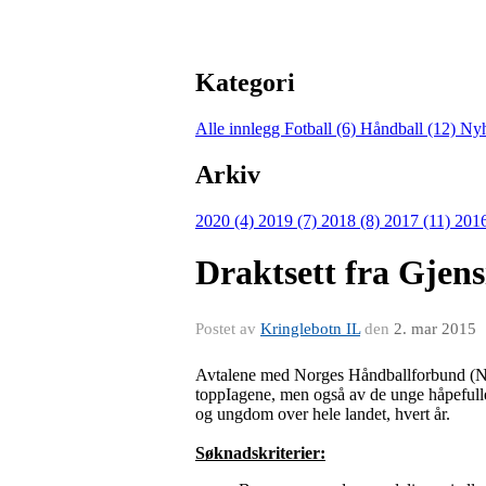
Kategori
Alle innlegg
Fotball (6)
Håndball (12)
Nyh
Arkiv
2020 (4)
2019 (7)
2018 (8)
2017 (11)
2016
Draktsett fra Gjens
Postet av
Kringlebotn IL
den
2. mar 2015
Avtalene med Norges Håndballforbund (N
toppIagene, men også av de unge håpefulle. 
og ungdom over hele landet, hvert år.
Søknadskriterier: