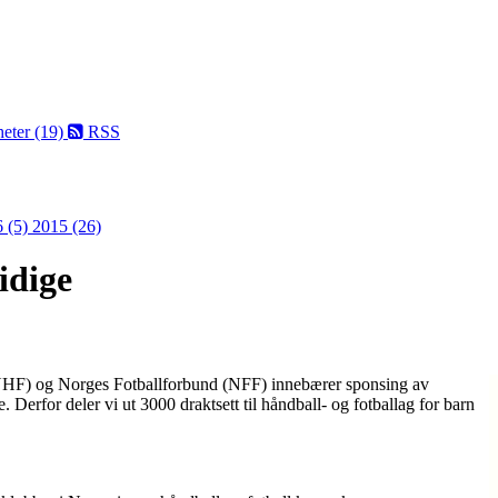
eter (19)
RSS
 (5)
2015 (26)
idige
HF) og Norges Fotballforbund (NFF) innebærer sponsing av
Derfor deler vi ut 3000 draktsett til håndball- og fotballag for barn