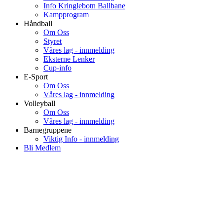
Info Kringlebotn Ballbane
Kampprogram
Håndball
Om Oss
Styret
Våres lag - innmelding
Eksterne Lenker
Cup-info
E-Sport
Om Oss
Våres lag - innmelding
Volleyball
Om Oss
Våres lag - innmelding
Barnegruppene
Viktig Info - innmelding
Bli Medlem