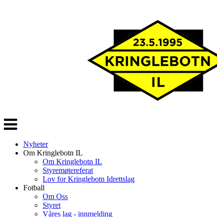
Veksle
navigasjon
Nyheter
Om Kringlebotn IL
Om Kringlebotn IL
Styremøtereferat
Lov for Kringlebotn Idrettslag
Fotball
Om Oss
Styret
Våres lag - innmelding