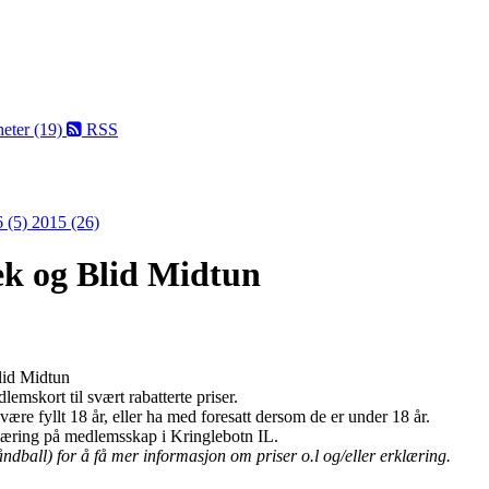
eter (19)
RSS
 (5)
2015 (26)
ek og Blid Midtun
lid Midtun
mskort til svært rabatterte priser.
e fyllt 18 år, eller ha med foresatt dersom de er under 18 år.
læring på medlemsskap i Kringlebotn IL.
ndball) for å få mer informasjon om priser o.l og/eller erklæring.