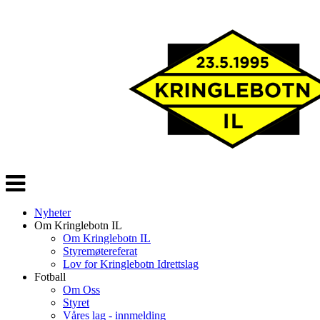
Veksle
navigasjon
Nyheter
Om Kringlebotn IL
Om Kringlebotn IL
Styremøtereferat
Lov for Kringlebotn Idrettslag
Fotball
Om Oss
Styret
Våres lag - innmelding