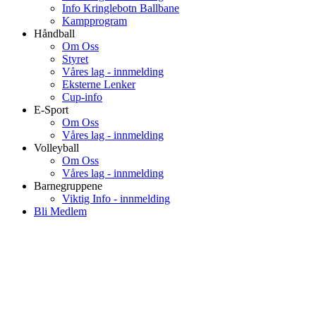
Info Kringlebotn Ballbane
Kampprogram
Håndball
Om Oss
Styret
Våres lag - innmelding
Eksterne Lenker
Cup-info
E-Sport
Om Oss
Våres lag - innmelding
Volleyball
Om Oss
Våres lag - innmelding
Barnegruppene
Viktig Info - innmelding
Bli Medlem