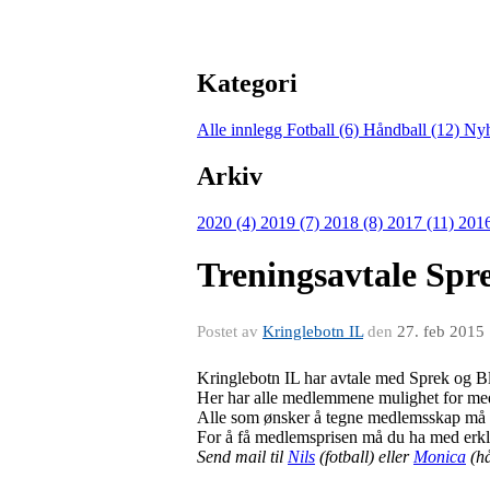
Kategori
Alle innlegg
Fotball (6)
Håndball (12)
Nyh
Arkiv
2020 (4)
2019 (7)
2018 (8)
2017 (11)
2016
Treningsavtale Spr
Postet av
Kringlebotn IL
den
27. feb 2015
Kringlebotn IL har avtale med Sprek og B
Her har alle medlemmene mulighet for medle
Alle som ønsker å tegne medlemsskap må vær
For å få medlemsprisen må du ha med erk
Send mail til
Nils
(fotball) eller
Monica
(hå